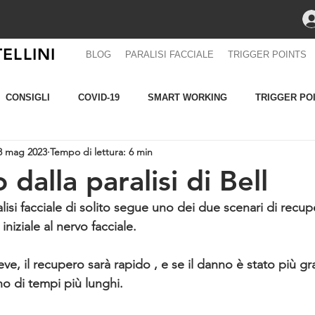
ELLINI
BLOG
PARALISI FACCIALE
TRIGGER POINTS
CONSIGLI
COVID-19
SMART WORKING
TRIGGER PO
8 mag 2023
Tempo di lettura: 6 min
OGIE
RUNNING
Affrontare la paralisi facciale
DOLORE
dalla paralisi di Bell
alisi facciale di solito segue uno dei due scenari di recu
iniziale al nervo facciale. 
eve, il recupero sarà rapido , e se il danno è stato più grav
o di tempi più lunghi.