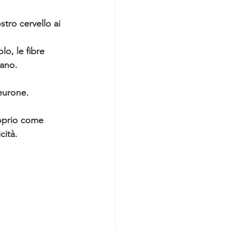
stro cervello ai 
lo, le fibre 
sano.
eurone. 
roprio come 
cità.