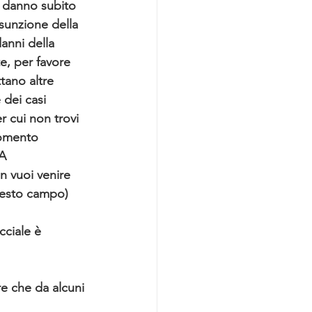
l danno subito 
ssunzione della 
danni della 
e, per favore 
ttano altre 
 dei casi 
r cui non trovi 
momento 
A 
 vuoi venire 
questo campo)
cciale è 
re che da alcuni 