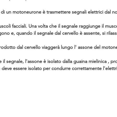
 di un motoneurone è trasmettere segnali elettrici
 dal no
scoli facciali. Una volta che il segnale raggiunge il musco
ono e, quando il segnale dal cervello è assente, si rilas
prodotto dal cervello viaggerà lungo l' 
assone
 del moton
 il segnale, 
l'assone è isolato dalla guaina mielinica
 , p
co deve essere isolato per condurre correttamente l'elettri