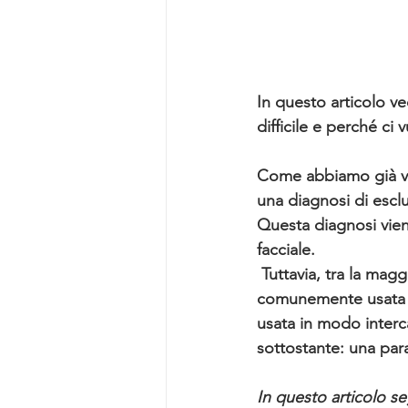
In questo articolo ve
difficile e perché ci
Come abbiamo già vist
una diagnosi di esclus
Questa diagnosi vien
facciale.
 Tuttavia, tra la maggior parte della gente e anche di alcuni medici, la paralisi di Bell è 
comunemente usata per
usata in modo interca
sottostante: una paral
In questo articolo se