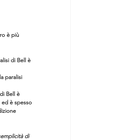
ro è più 
isi di Bell è 
 paralisi 
a ed è spesso 
dizione 
emplicità di 