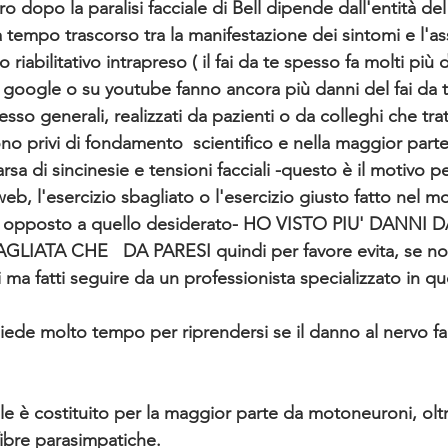
o dopo la paralisi facciale di Bell dipende dall'entità de
a tempo trascorso tra la manifestazione dei sintomi e l'a
 riabilitativo intrapreso ( il fai da te spesso fa molti più 
su google o su youtube fanno ancora più danni del fai da t
pesso generali, realizzati da pazienti o da colleghi che tra
o privi di fondamento  scientifico e nella maggior parte
sa di sincinesie e tensioni facciali -questo è il motivo pe
 web, l'esercizio sbagliato o l'esercizio giusto fatto nel 
tto opposto a quello desiderato- HO VISTO PIU' DANNI D
LIATA CHE   DA PARESI quindi per favore evita, se non
i ma fatti seguire da un professionista specializzato in 
ichiede molto tempo per riprendersi se il danno al nervo fa
ale è costituito per la maggior parte da motoneuroni, olt
fibre parasimpatiche. 