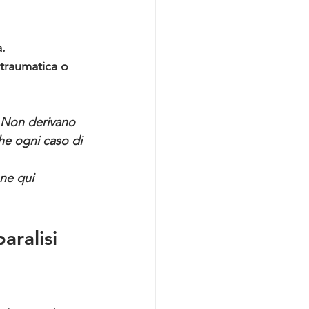
. 
-traumatica o 
. Non derivano 
che ogni caso di 
ne qui 
ralisi 