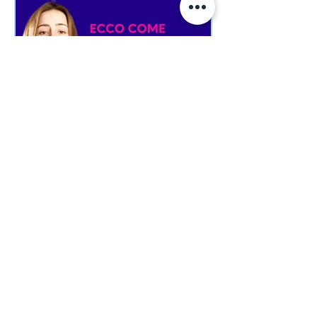
Riccardo Castellini
15 mag 2023
La gomma da masticare è
utile per il recupero dalla
paralisi facciale?
Masticare ogni tanto una gomma non
avrà alcun effetto sulla paralisi di Bell.
Primo, perché i principali muscoli
coinvolti nella...