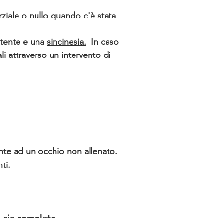
rziale o nullo quando c'è stata
stente e una
sincinesia.
In caso
li attraverso un intervento di
nte ad un occhio non allenato.
ti.
o sia completo