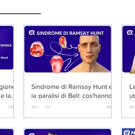
igione
Sindrome di Ramsay Hunt e
L
 e la
la paralisi di Bell: cos'hanno
ut
unt
in comune?
pa