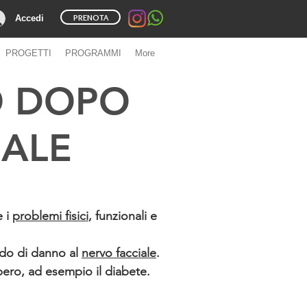
PRENOTA
Accedi
PROGETTI
PROGRAMMI
More
O DOPO
IALE
e i
problemi fisici
, funzionali e
ado di danno al
nervo facciale
.
pero, ad esempio il diabete.