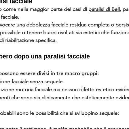
si facciale
o come nella maggior parte dei casi di
paralisi di Bell
, pa
 facciale.
vocare una debolezza facciale residua completa o persi
ossibile ottenere buoni risultati sia estetici che funziona
i riabilitazione specifica.
pero dopo una paralisi facciale
 possono essere divisi in tre macro gruppi:
ione facciale senza sequele
zione motoria facciale ma nessun difetto estetico evide
nti che sono sia clinicamente che esteticamente eviden
obabili sono le possibilità che si sviluppino sequele:
molto probabile che il recuper