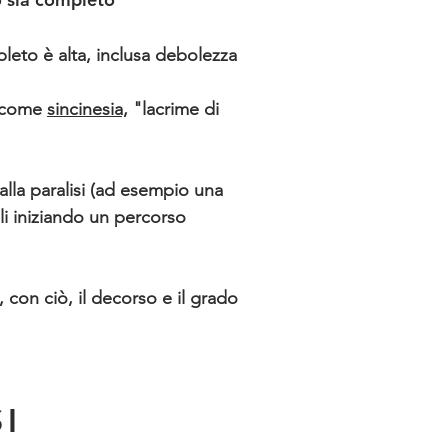
pleto è alta, inclusa debolezza
e come
sincinesia,
"lacrime di
alla paralisi (ad esempio una
ali iniziando un percorso
 e, con ciò, il decorso e il grado
I