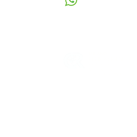
CON WHATSAPP
DOVE LAVORO:
MILANO
CLINICA RIGENERA
via Cosimo del Fante,1
Milano, Italy
+39 3393057984