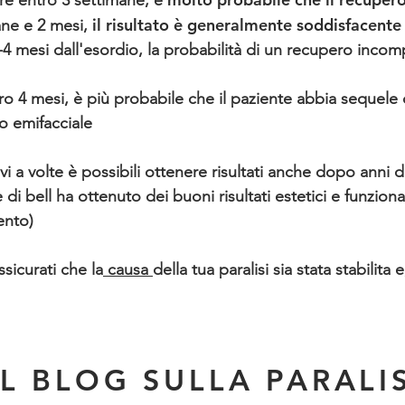
ire entro 3 settimane, è
il risultato è generalmente soddisfacente
mane e 2 mesi,
2-4 mesi dall'esordio, la probabilità di un recupero incom
o 4 mesi, è più probabile che il paziente abbia sequel
o emifacciale
i a volte è possibili ottenere risultati anche dopo anni d
 di bell ha ottenuto dei buoni risultati estetici e funzion
ento)
sicurati che la
causa
della tua paralisi sia stata stabilita
L BLOG SULLA PARALIS