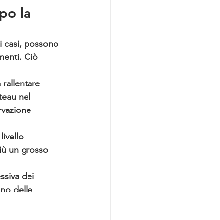
po la 
i casi, possono 
menti. Ciò 
 rallentare 
teau nel 
rvazione 
ivello 
più un grosso 
ssiva dei 
eno delle 