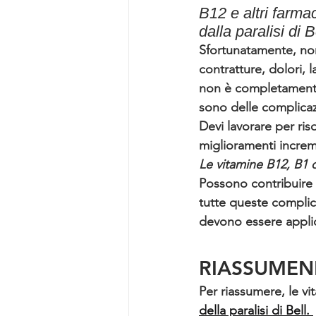
B12 e altri farma
dalla paralisi di B
Sfortunatamente, non
contratture, dolori, 
non è completamente
sono delle complicaz
Devi lavorare per ris
miglioramenti increme
Le vitamine B12, B1 
Possono contribuire 
tutte queste complic
devono essere applic
RIASSUME
Per riassumere, le vi
della paralisi di Bell. 