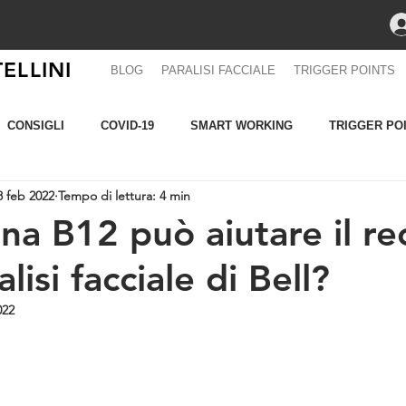
ELLINI
BLOG
PARALISI FACCIALE
TRIGGER POINTS
CONSIGLI
COVID-19
SMART WORKING
TRIGGER PO
8 feb 2022
Tempo di lettura: 4 min
OGIE
RUNNING
Affrontare la paralisi facciale
DOLORE
ina B12 può aiutare il r
lisi facciale di Bell?
022