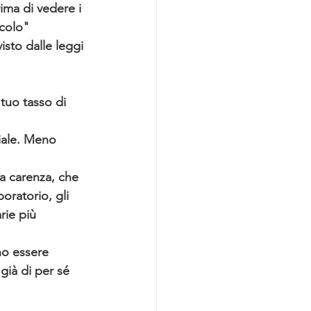
ima di vedere i 
acolo" 
sto dalle leggi 
tuo tasso di 
ciale. Meno 
a carenza, che 
oratorio, gli 
rie più 
no essere 
già di per sé 