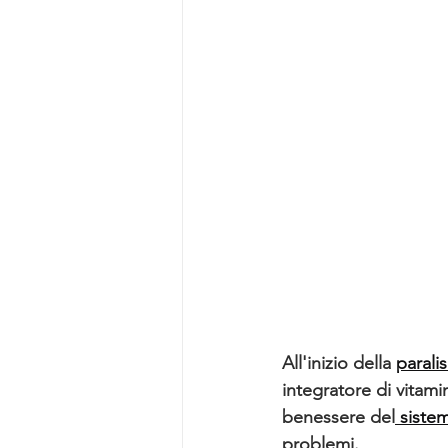
All'inizio della 
paralis
integratore di vitami
benessere del
 siste
problemi.