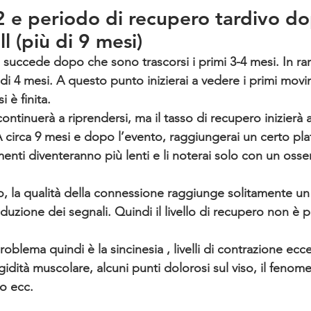
 e periodo di recupero tardivo do
ll (più di 9 mesi)
 succede dopo che sono trascorsi i primi 3-4 mesi. In rar
di 4 mesi. A questo punto inizierai a vedere i primi movi
i è finita.
continuerà a riprendersi, ma il tasso di recupero inizierà a
A circa 9 mesi e dopo l’evento, raggiungerai un certo pla
enti diventeranno più lenti e li noterai solo con un osse
o, la qualità della connessione raggiunge solitamente un l
nduzione dei segnali. Quindi il livello di recupero non è 
oblema quindi è la sincinesia , livelli di contrazione ecce
igidità muscolare, alcuni punti dolorosi sul viso, il fenom
lo ecc.