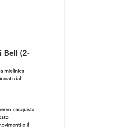
 Bell (2-
a mielinica 
nviati dal 
ervo riacquista 
osto 
movimenti e il 