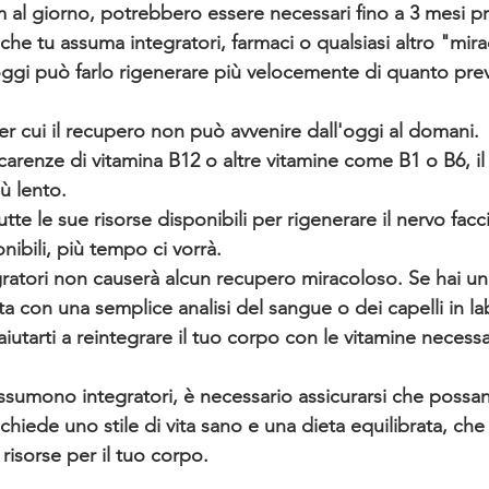
al giorno, potrebbero essere necessari fino a 3 mesi pr
 che tu assuma integratori, farmaci o qualsiasi altro "mir
oggi può farlo rigenerare più velocemente di quanto previ
er cui il recupero non può avvenire dall'oggi al domani.
arenze di vitamina B12 o altre vitamine come B1 o B6, il 
ù lento. 
tutte le sue risorse disponibili per rigenerare il nervo fac
nibili, più tempo ci vorrà.
gratori non causerà alcun recupero miracoloso. Se hai un
a con una semplice analisi del sangue o dei capelli in lab
iutarti a reintegrare il tuo corpo con le vitamine necessa
assumono integratori, è necessario assicurarsi che possa
ichiede uno stile di vita sano e una dieta equilibrata, che 
 risorse per il tuo corpo.