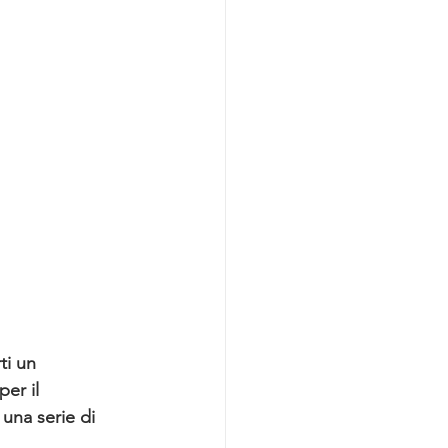
ti un 
er il 
una serie di 