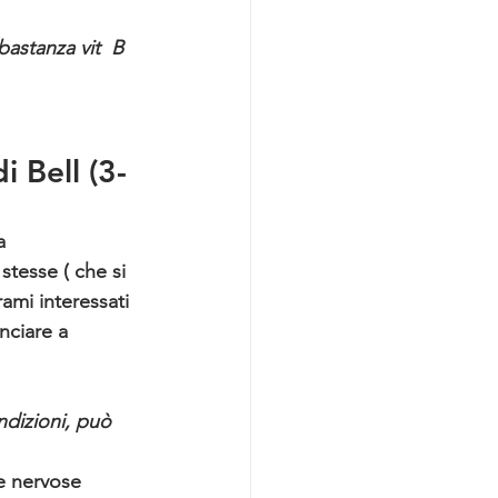
bastanza vit  B 
i Bell (3-
a 
tesse ( che si 
ami interessati 
nciare a 
ndizioni, può 
e nervose 