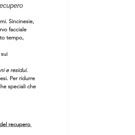
recupero 
i. Sincinesie, 
vo facciale 
lto tempo, 
sui 
i e residui. 
esi. 
Per ridurre 
he speciali che 
i del recupero 