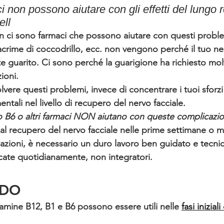
ci non possono aiutare con gli effetti del lungo 
ell
 ci sono farmaci che possono aiutare con questi problem
lacrime di coccodrillo, ecc. non vengono perché il tuo ner
 guarito. 
Ci sono perché la guarigione ha richiesto mo
ioni. 
olvere questi problemi, invece di concentrare i tuoi sforzi 
ntali nel livello di recupero del nervo facciale.
o B6 o altri farmaci NON aiutano con queste complicazion
al recupero del nervo facciale nelle prime settimane o m
azioni, è necessario un duro lavoro ben guidato e tecnic
ate quotidianamente, non integratori.
NDO
tamine B12, B1 e B6 possono essere utili nelle 
fasi inizial