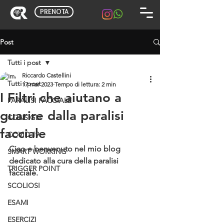
PRENOTA
Post
Tutti i post
Riccardo Castellini
Tutti i post
17 mar 2023
Tempo di lettura: 2 min
I Filtri che aiutano a
PARALISI FACCIALE
guarire dalla paralisi
CONSIGLI
facciale
COVID-19
Ciao e benvenuto nel mio blog 
SMART WORKING
dedicato alla cura della paralisi 
TRIGGER POINT
facciale. 
SCOLIOSI
ESAMI
ESERCIZI