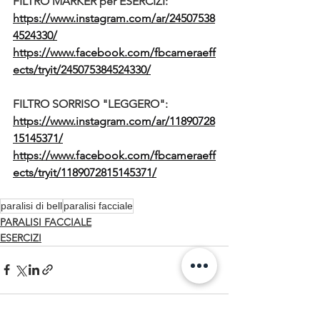
FILTRO MARKER per ESERCIZI:
https://www.instagram.com/ar/24507538
4524330/
https://www.facebook.com/fbcameraeff
ects/tryit/245075384524330/
FILTRO SORRISO "LEGGERO":
https://www.instagram.com/ar/11890728
15145371/
https://www.facebook.com/fbcameraeff
ects/tryit/1189072815145371/
paralisi di bell
paralisi facciale
PARALISI FACCIALE
ESERCIZI