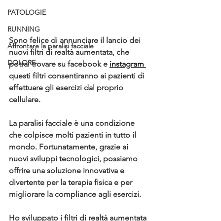
PATOLOGIE
RUNNING
Sono felice di annunciare il lancio dei 
Affrontare la paralisi facciale
nuovi filtri di realtà aumentata, che 
DOLORE
potrai trovare su facebook e 
instagram 
questi filtri consentiranno ai pazienti di 
effettuare gli esercizi dal proprio 
cellulare.
La paralisi facciale è una condizione 
che colpisce molti pazienti in tutto il 
mondo. Fortunatamente, grazie ai 
nuovi sviluppi tecnologici, possiamo 
offrire una soluzione innovativa e 
divertente per la terapia fisica e per 
migliorare la compliance agli esercizi.
Ho sviluppato i filtri di realtà aumentata 