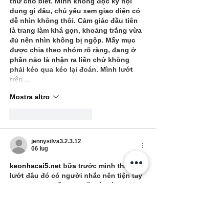
thử cho biết. Mình không đọc kỹ nội 
dung gì đâu, chủ yếu xem giao diện có 
dễ nhìn không thôi. Cảm giác đầu tiên 
là trang làm khá gọn, khoảng trắng vừa 
đủ nên nhìn không bị ngộp. Mấy mục 
được chia theo nhóm rõ ràng, đang ở 
phần nào là nhận ra liền chứ không 
phải kéo qua kéo lại đoán. Mình lướt 
trên…
Mostra altro
Mi piace
Rispondi
jennysilva3.2.3.12
06 lug
keonhacai5.net
 bữa trước mình thấy 
lướt đâu đó có người nhắc nên tiện tay 
mở thử cho biết, chủ yếu tò mò giao 
diện thôi. Vào cái là thấy họ làm bố cục 
khá “thoáng”, chia khối nội dung nhìn 
phát hiểu ngay chỗ nào là thông tin 