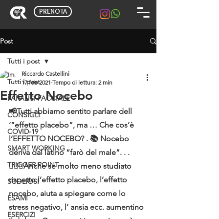
PRENOTA
Post
Tutti i post
Riccardo Castellini
Tutti i post
17 feb 2021
Tempo di lettura: 2 min
Effetto Nocebo
PARALISI FACCIALE
📢Tutti abbiamo sentito parlare dell 
CONSIGLI
‘”effetto placebo”, ma … Che cos’è 
COVID-19
l’EFFETTO NOCEBO? . 📚 Nocebo 
SMART WORKING
deriva dal latino “farò del male”. . . 
TRIGGER POINT
👩🏻‍⚕Anche se molto meno studiato 
rispetto l’effetto placebo, l’effetto 
SCOLIOSI
nocebo, aiuta a spiegare come lo 
ESAMI
stress negativo, l’ ansia ecc. aumentino 
ESERCIZI