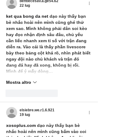
bentiecesav.a.ge54.62
22 lug
ket qua bong da net
 dạo này thấy bạn 
bè nhắc hoài nên mình cũng ghé thử 
xem sao. Mình không phải dân soi kèo 
hay đọc nhận định sâu đâu, chủ yếu 
cần liếc nhanh xem tỉ số với trận đang 
diễn ra. Vào cái là thấy phần livescore 
bày theo bảng cột khá rõ, nhìn phát biết 
ngay đội nào chủ khách và trận đó 
đang đá hay đã xong, không bị rối. 
Mình để ý mấy dòng…
Mostra altro
Mi piace
Rispondi
elsiebre.we.r1.6.921
19 lug
xosoplus.com
 dạo này thấy bạn bè 
nhắc hoài nên mình cũng bấm vào coi 