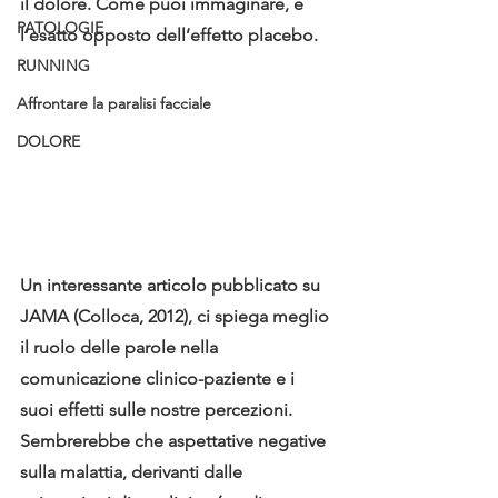
il dolore. Come puoi immaginare, è 
PATOLOGIE
l’esatto opposto dell’effetto placebo. 
RUNNING
Affrontare la paralisi facciale
DOLORE
Un interessante articolo pubblicato su 
JAMA (Colloca, 2012), ci spiega meglio 
il ruolo delle parole nella 
comunicazione clinico-paziente e i 
suoi effetti sulle nostre percezioni. 
Sembrerebbe che aspettative negative 
sulla malattia, derivanti dalle 