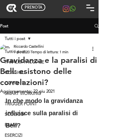
PRENOTA
Post
Tutti i post
Riccardo Castellini
Tutti i post
9 dic 2020
Tempo di lettura: 1 min
Gravidanza e la paralisi di
PARALISI FACCIALE
Bell: esistono delle
CONSIGLI
correlazioni?
COVID-19
Aggiornamento:
22 giu 2021
SMART WORKING
In che modo la gravidanza 
TRIGGER POINT
influisce sulla paralisi di 
SCOLIOSI
ESAMI
Bell?
ESERCIZI