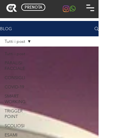
PRENOTA
BLOG
Tutti i post
Tutti i post
PARALISI
FACCIALE
CONSIGLI
COVID-19
SMART
WORKING
TRIGGER
POINT
SCOLIOSI
ESAMI