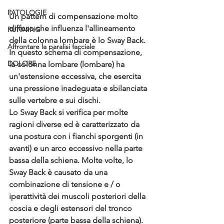
PATOLOGIE
Un pattern di compensazione molto 
diffuso che influenza l'allineamento 
RUNNING
della colonna lombare è lo Sway Back. 
Affrontare la paralisi facciale
In questo schema di compensazione, 
DOLORE
la colonna lombare (lombare) ha 
un'estensione eccessiva, che esercita 
una pressione inadeguata e sbilanciata 
sulle vertebre e sui dischi.
Lo Sway Back si verifica per molte 
ragioni diverse ed è caratterizzato da 
una postura con i fianchi sporgenti (in 
avanti) e un arco eccessivo nella parte 
bassa della schiena. Molte volte, lo 
Sway Back è causato da una 
combinazione di tensione e / o 
iperattività dei muscoli posteriori della 
coscia e degli estensori del tronco 
posteriore (parte bassa della schiena). 