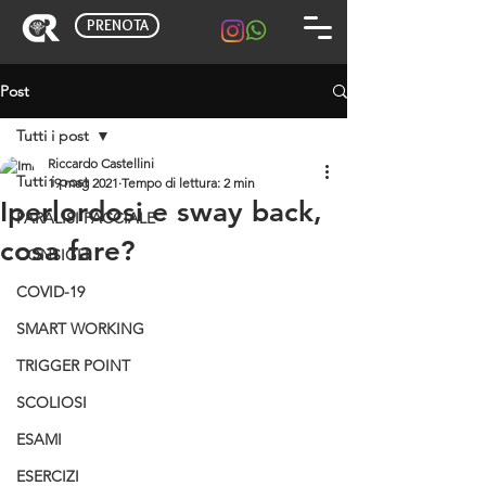
PRENOTA
Post
Tutti i post
Riccardo Castellini
Tutti i post
19 mag 2021
Tempo di lettura: 2 min
Iperlordosi e sway back,
PARALISI FACCIALE
cosa fare?
CONSIGLI
COVID-19
SMART WORKING
TRIGGER POINT
SCOLIOSI
ESAMI
ESERCIZI