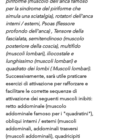
piriforme (muscolo dell'anca famoso 
per la sindrome del piriforme che 
simula una sciatalgia), rotatori dell'anca 
interni / esterni, Psoas (flessore 
profondo dell'anca) , Tensore della 
fascialata, semitendinoso (muscolo 
posteriore della coscia), multifido 
(muscoli lombari), iliocostale e 
lunghissimo (muscoli lombari) e 
quadrato dei lombi ( Muscoli lombari).
Successivamente, sarà utile praticare 
esercizi di attivazione per rafforzare e 
facilitare le corrette sequenze di 
attivazione dei seguenti muscoli inibiti: 
retto addominale (muscolo 
addominale famoso per i "quadratini"), 
obliqui interni / esterni (muscoli 
addominali, addominali trasversi 
(muscoli addominali), quadricipiti 