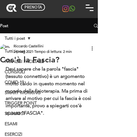
PRENOTA
Post
Tutti i post
Riccardo Castellini
Tutti i post
24 mag 2021
Tempo di lettura: 2 min
Cos'è la Fascia?
PARALISI FACCIALE
Devi sapere che la parola "fascia" 
CONSIGLI
(tessuto connettivo) è un argomento 
COVID-19
molto caldo in questo momento nel 
mondo della fisioterapia. 
Ma prima di 
SMART WORKING
arrivare al motivo per cui la fascia è così 
TRIGGER POINT
importante, provo a spiegarti cos'è 
questa "FASCIA".
SCOLIOSI
ESAMI
ESERCIZI