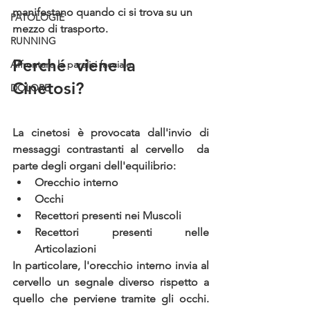
manifestano quando ci si trova su un 
PATOLOGIE
mezzo di trasporto.
RUNNING
Perché  viene la 
Affrontare la paralisi facciale
Cinetosi?
DOLORE
La cinetosi è provocata dall'invio di 
messaggi contrastanti 
al cervello 
da 
parte degli organi dell'equilibrio: 
Orecchio interno
Occhi
Recettori presenti nei Muscoli 
Recettori presenti nelle 
Articolazioni
In particolare, l'orecchio interno invia al 
cervello un segnale diverso rispetto a 
quello che perviene tramite gli occhi. 