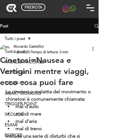
PRENOTA
Post
Tutti i post
Riccardo Castellini
Tutti i post
4 dic 2020
Tempo di lettura: 3 min
Cinetosi=Nausea e
PARALISI FACCIALE
Vertigini mentre viaggi,
CONSIGLI
ecco cosa puoi fare
COVID-19
La cinetosi o malattia del movimento o 
SMART WORKING
chinetosi è comunemente chiamata:
TRIGGER POINT
mal d’auto 
mal di mare
SCOLIOSI
mal d’aria
ESAMI
mal di treno
ESERCIZI
include una serie di disturbi che si 