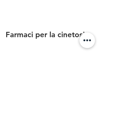
Farmaci per la cinetosi:
I farmaci più comunemente usati per la 
cinetosi sono gli antistaminici (da 
banco), ad esempio quelli contenenti 
dimenidrinato (sicuro per i bambini 
oltre i 2 anni) o la meclizina. Si possono 
trovare in capsule molli oppure di 
gomme da masticare e vanno presi 
almeno 30-60 minuti prima di iniziare il 
viaggio. In caso di percorsi lunghi 
l'assunzione va ripetuta dopo 4-6 ore.
Altro farmaco molto utilizzato è il 
cerotto che rilascia scopolamina. Va 