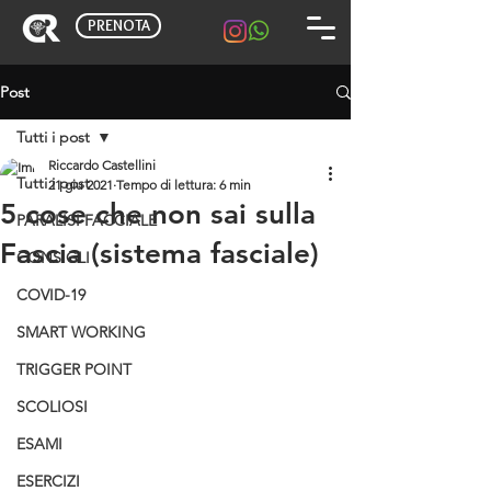
PRENOTA
Post
Tutti i post
Riccardo Castellini
Tutti i post
21 giu 2021
Tempo di lettura: 6 min
5 cose che non sai sulla
PARALISI FACCIALE
Fascia (sistema fasciale)
CONSIGLI
COVID-19
SMART WORKING
TRIGGER POINT
SCOLIOSI
ESAMI
ESERCIZI