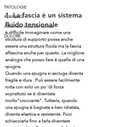
PATOLOGIE
1. La fascia è un sistema 
RUNNING
fluido tensionale
Affrontare la paralisi facciale
è difficile immaginare come una 
DOLORE
struttura di supporto possa anche 
essere una struttura fluida ma la fascia 
affascina anche per questo. La migliore 
analogia che posso fare è quella di una 
spugna.
Quando una spugna si asciuga diventa 
fragile e dura . Può essere facilmente 
rotta con solo un po 'di forza  
soprattuto se è diventata 
molto"croccante". 
Tuttavia, quando 
una spugna è bagnata e ben idratata, 
diventa elastica e resistente. Puoi 
schiacciarla fino a farla diventare 