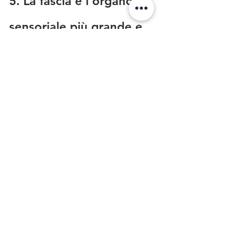
5. La fascia è l'organo 
sensoriale più grande e 
ricco del corpo
Questa scoperta della recente ricerca 
fasciale è stato uno shock. 
é stato scoperto che la fascia è uno dei 
nostri organi sensoriali più ricchi con 
una quantità da sei a dieci volte 
maggiore di recettori nervosi sensoriali 
rispetto ai muscoli. 
In effetti, è possibile che la fascia 
possa essere uguale o superiore alla 
retina, che finora è stata considerata 
l'organo sensoriale umano più ricco.