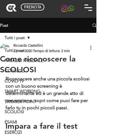
PRENOTA
Post
Tutti i post
Riccardo Castellini
Tutti i post
23 nov 2020
Tempo di lettura: 2 min
Come riconoscere la
PARALISI FACCIALE
SCOLIOSI
CONSIGLI
Riconoscere anche una piccola scoliosi 
COVID-19
con un buono screening è 
SMART WORKING
determinante ed è un grande atto di 
prevenzione. sopri come puoi fare per 
TRIGGER POINT
farlo tu in pochi piccoli passi.
SCOLIOSI
ESAMI
Impara a fare il test 
ESERCIZI