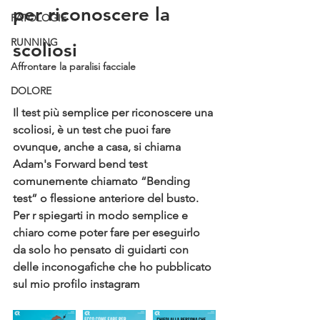
per riconoscere la 
PATOLOGIE
RUNNING
scoliosi 
Affrontare la paralisi facciale
DOLORE
Il test più semplice per riconoscere una 
scoliosi
, è un test che puoi fare 
ovunque, anche a casa, si chiama 
Adam's Forward bend test 
comunemente chiamato “
Bending 
test
” o flessione anteriore del busto. 
Per r spiegarti in modo semplice e 
chiaro come poter fare per eseguirlo 
da solo ho pensato di guidarti con 
delle inconogafiche che ho pubblicato 
sul mio profilo instagram