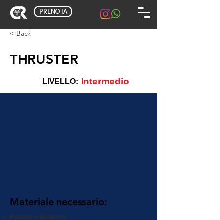
PRENOTA
< Back
THRUSTER
Intermedio
LIVELLO:
Materiale necessario:
Bastone o Bilancere