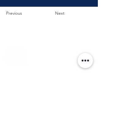
Previous
Next
DOVE LAVORO:
MILANO
©
CLINICA RIGENERA
via Cosimo del Fante,10
20122
Milano, Italy
+39 3393057984
ON-LINE
per consulenze sulla
paralisi facciale
RICCARDO CASTELLINI