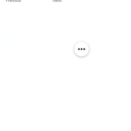
Previous
Next
DOVE LAVORO:
MILANO
©
CLINICA RIGENERA
via Cosimo del Fante,10
20122
Milano, Italy
+39 3393057984
ON-LINE
per consulenze sulla
paralisi facciale
RICCARDO CASTELLINI
FISIOTERAPISTA