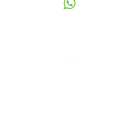
CONTATTAMI
CON WHATSAPP
DOVE LAVORO:
MILANO
CLINICA RIGENERA
via Cosimo del Fante,1
Milano, Italy
+39 3393057984