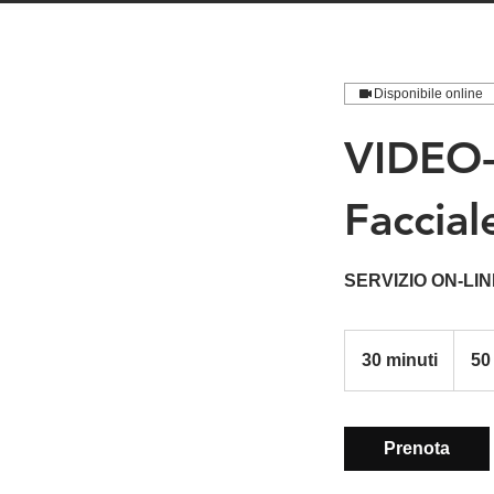
Disponibile online
VIDEO-
Faccial
SERVIZIO ON-LIN
50
euro
30 minuti
3
50
0
m
i
Prenota
n
u