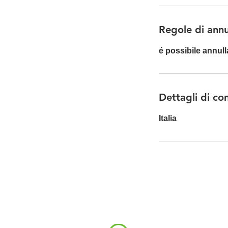
t
i
Regole di ann
é possibile annul
Dettagli di co
Italia
RICCARDO CASTE
FISIOTERAPISTA