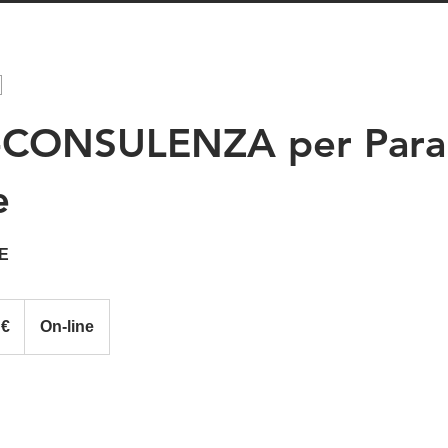
CONSULENZA per Paral
e
E
 €
On-line