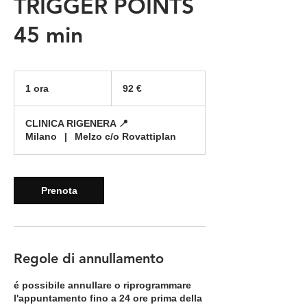
TRIGGER POINTS
45 min
92
euro
1 ora
1
92 €
o
r
CLINICA RIGENERA 📍
Milano
|
Melzo c/o Rovattiplan
Prenota
Regole di annullamento
é possibile annullare o riprogrammare
l'appuntamento fino a 24 ore prima della