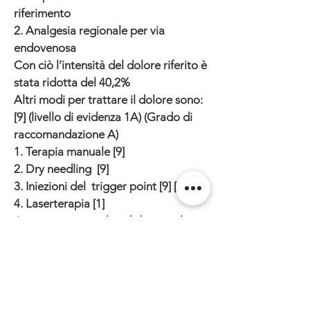
riferimento
2. Analgesia regionale per via
endovenosa
Con ciò l’intensità del dolore riferito è
stata ridotta del 40,2%
Altri modi per trattare il dolore sono:
[9] (livello di evidenza 1A) (Grado di
raccomandazione A)
1. Terapia manuale [9]
2. Dry needling [9]
3. Iniezioni del trigger point [9] [10] [1]
4. Laserterapia [1]
La terapia manuale e il dry neegling
sono le tecniche più efficaci in
combinazione con lo stretching [2]
TERAPIE PER IL DOLORE