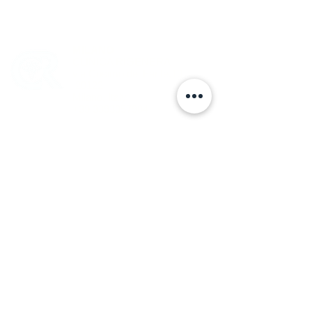
DOVE LAVORO:
MILANO
©
CLINICA RIGENERA
via Cosimo del Fante,10
20122
Milano, Italy
+39 3393057984
ON-LINE
per consulenze sulla
paralisi facciale
RICCARDO CASTELLINI
FISIOTERAPISTA
CHIAMA