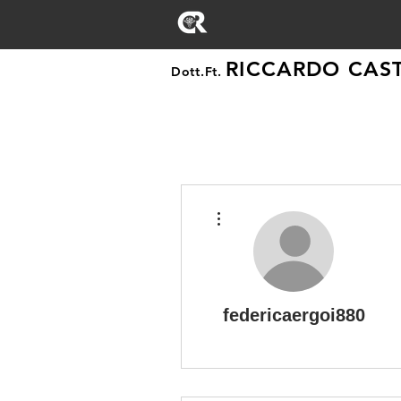
RICCARDO CAST
Dott.Ft.
Altre azioni
federicaergoi880