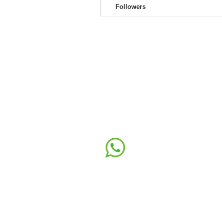
Followers
RICCARDO CASTE
FISIOTERAPISTA
CONTATTAMI
CON WHATSAPP
DOVE LAVORO: