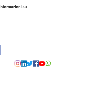
nformazioni su
I MIE CANALI SOCIAL
riccardo.castellini@gmail.com
Telefono 3393057984